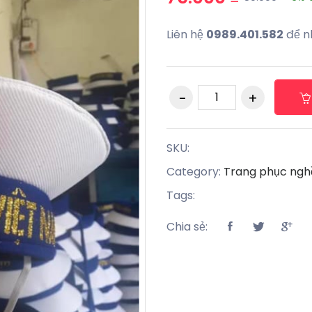
Liên hệ
0989.401.582
để n
SKU:
Category:
Trang phục ngh
Tags:
Chia sẻ: