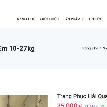
TRANG CHỦ
GIỚI THIỆU
SẢN PHẨM
TIN TỨC
 Em 10-27kg
Trang chủ
S
Trang Phục Hải Qu
75.000 ₫
80.000 ₫
6% 