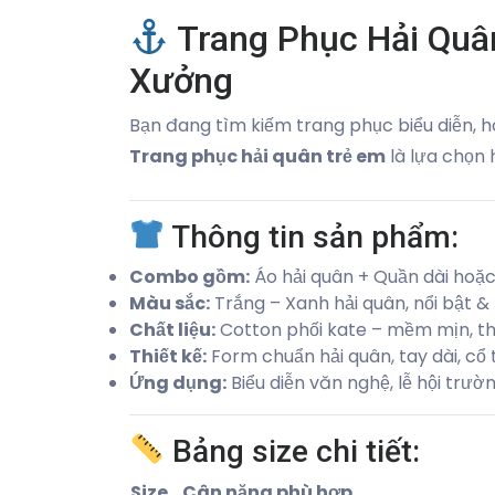
Trang Phục Hải Quân
Xưởng
Bạn đang tìm kiếm trang phục biểu diễn, 
Trang phục hải quân trẻ em
là lựa chọn 
Thông tin sản phẩm:
Combo gồm:
Áo hải quân + Quần dài hoặc
Màu sắc:
Trắng – Xanh hải quân, nổi bật &
Chất liệu:
Cotton phối kate – mềm mịn, t
Thiết kế:
Form chuẩn hải quân, tay dài, cổ 
Ứng dụng:
Biểu diễn văn nghệ, lễ hội trườ
Bảng size chi tiết:
Size
Cân nặng phù hợp