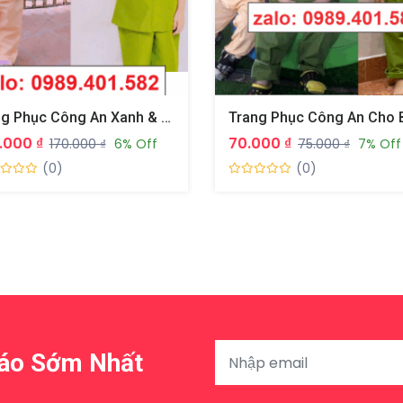
Đồng Phục Công An Xanh & Cảnh Sát Giao Thông Cho Bé
.000 ₫
70.000 ₫
170.000 ₫
6% Off
75.000 ₫
7% Off
(0)
(0)
Báo Sớm Nhất