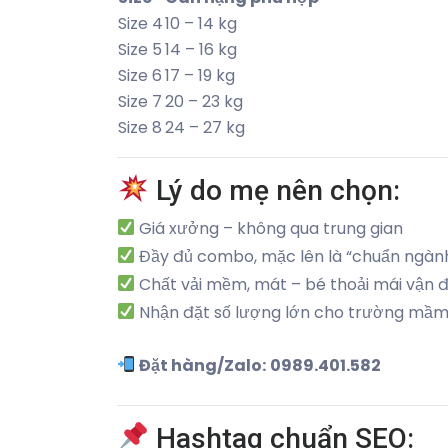
Size 4
10 – 14 kg
Size 5
14 – 16 kg
Size 6
17 – 19 kg
Size 7
20 – 23 kg
Size 8
24 – 27 kg
Lý do mẹ nên chọn:
Giá xưởng – không qua trung gian
Đầy đủ combo, mặc lên là “chuẩn ngàn
Chất vải mềm, mát – bé thoải mái vận 
Nhận đặt số lượng lớn cho trường mầm 
Đặt hàng/Zalo:
0989.401.582
Hashtag chuẩn SEO: