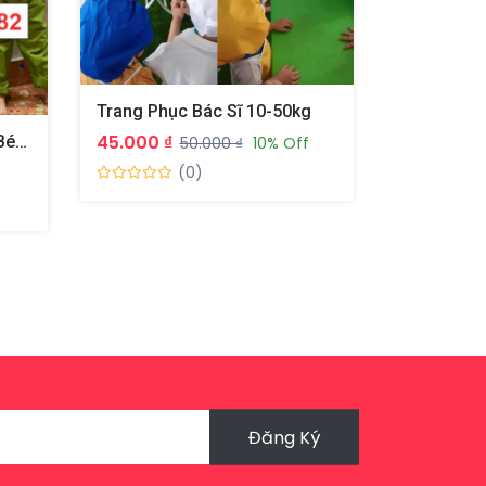
Trang Phục Bác Sĩ 10-50kg
45.000 ₫
Trang Phục Công An Cho Bé 10-27kg
50.000 ₫
10% Off
(0)
Đăng Ký