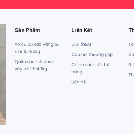
Sản Phẩm
Liên Kết
T
Áo cờ đỏ sao vàng đủ
Giới thiệu
Tà
size 10-90kg
Câu hỏi thường gặp
Cử
Quần short & chân
Chính sách đổi trả
Gi
váy trẻ 10-40kg
hàng
Th
Liên hệ