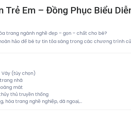
 Trẻ Em – Đồng Phục Biểu Diễn
hóa trang ngành nghề đẹp – gọn – chất cho bé?
hoàn hảo để bé tự tin tỏa sáng trong các chương trình củ
 Váy (tùy chọn)
 trang nhã
hoáng mát
thủy thủ truyền thống
ng, hóa trang nghề nghiệp, dã ngoại,…