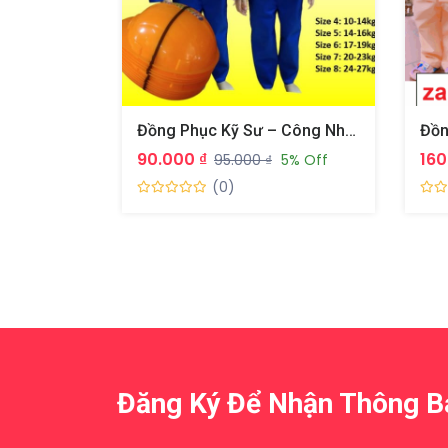
Đồng Phục Kỹ Sư – Công Nhân Nhí Cho Bé
90.000 ₫
160
95.000 ₫
5% Off
(0)
Đăng Ký Để Nhận Thông 