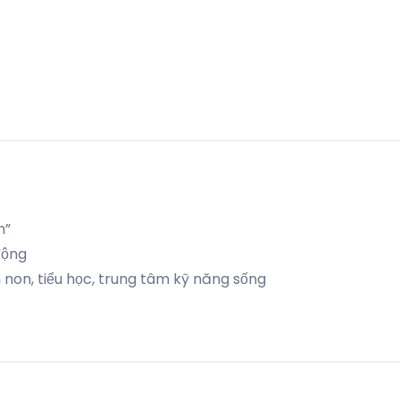
h”
động
non, tiểu học, trung tâm kỹ năng sống