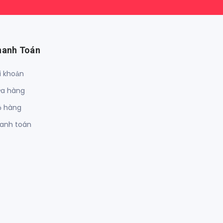
hanh Toán
i khoản
a hàng
ỏ hàng
anh toán