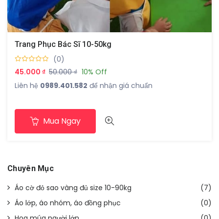
Trang Phục Bác Sĩ 10-50kg
(0)
45.000 ₫
50.000 ₫
10% Off
Liên hệ
0989.401.582
để nhận giá chuẩn
Mua Ngay
Chuyên Mục
Áo cờ đỏ sao vàng đủ size 10-90kg
(7)
Áo lớp, áo nhóm, áo đồng phục
(0)
Hoa múa người lớn
(0)