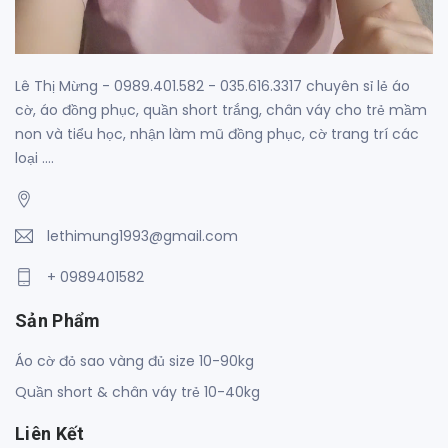
Lê Thị Mừng - 0989.401.582 - 035.616.3317 chuyên sỉ lẻ áo
cờ, áo đồng phục, quần short trắng, chân váy cho trẻ mầm
non và tiểu học, nhận làm mũ đồng phục, cờ trang trí các
loại ....
lethimung1993@gmail.com
+ 0989401582
Sản Phẩm
Áo cờ đỏ sao vàng đủ size 10-90kg
Quần short & chân váy trẻ 10-40kg
Liên Kết