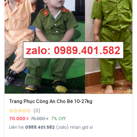
Trang Phục Công An Cho Bé 10-27kg
(0)
70.000 ₫
75.000 ₫
7% Off
Liên hệ
0989.401.582
(zalo) nhận giá sỉ