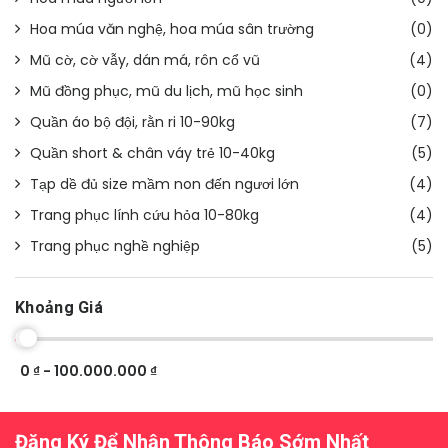
Hoa múa văn nghệ, hoa múa sân trường
(0)
Mũ cờ, cờ vẫy, dán má, rôn cổ vũ
(4)
Mũ đồng phục, mũ du lịch, mũ học sinh
(0)
Quần áo bộ đội, rằn ri 10-90kg
(7)
Quần short & chân váy trẻ 10-40kg
(5)
Tạp dề đủ size mầm non đến ngươi lớn
(4)
Trang phục lính cứu hỏa 10-80kg
(4)
Trang phục nghề nghiệp
(5)
Khoảng Giá
0 ₫ - 100.000.000 ₫
Đăng Ký Để Nhận Thông Báo Sớm Nhất