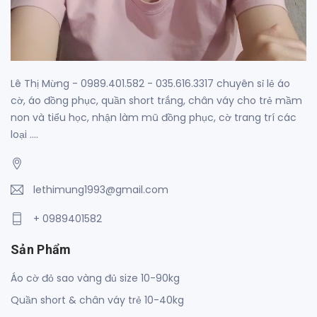
Lê Thị Mừng - 0989.401.582 - 035.616.3317 chuyên sỉ lẻ áo
cờ, áo đồng phục, quần short trắng, chân váy cho trẻ mầm
non và tiểu học, nhận làm mũ đồng phục, cờ trang trí các
loại ....
lethimung1993@gmail.com
+ 0989401582
Sản Phẩm
Áo cờ đỏ sao vàng đủ size 10-90kg
Quần short & chân váy trẻ 10-40kg