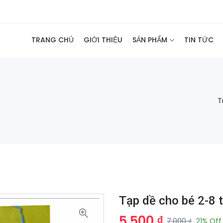
TRANG CHỦ
GIỚI THIỆU
SẢN PHẨM
TIN TỨC
T
Tạp dề cho bé 2-8 t
5.500 ₫
7.000 ₫
21% Off