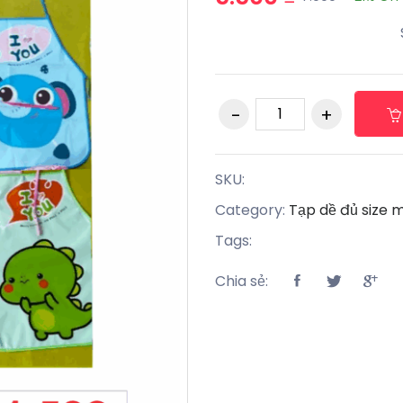
SKU:
Category:
Tạp dề đủ size 
Tags:
Chia sẻ: