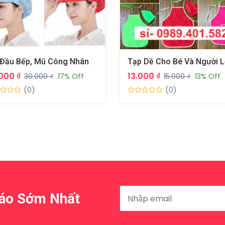
Đầu Bếp, Mũ Công Nhân
Tạp Dề Cho Bé Và Người 
000 ₫
13.000 ₫
30.000 ₫
17% Off
15.000 ₫
13% Off
(0)
(0)
Báo Sớm Nhất