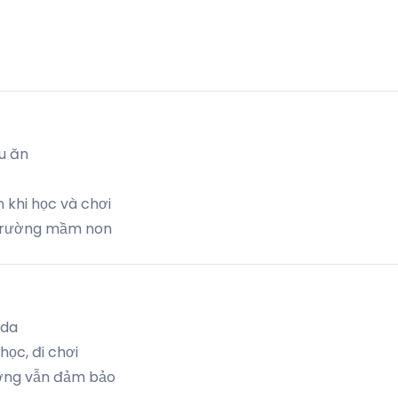
ấu ăn
 khi học và chơi
, trường mầm non
 da
học, đi chơi
ượng vẫn đảm bảo