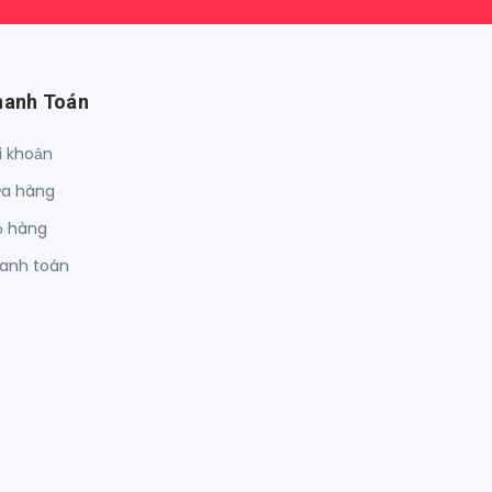
hanh Toán
i khoản
a hàng
ỏ hàng
anh toán