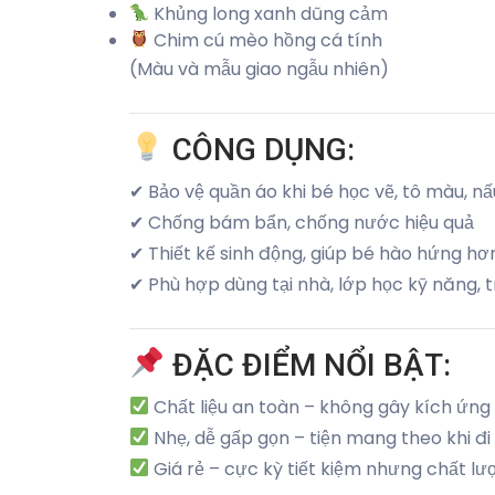
Khủng long xanh dũng cảm
Chim cú mèo hồng cá tính
(Màu và mẫu giao ngẫu nhiên)
CÔNG DỤNG:
✔ Bảo vệ quần áo khi bé học vẽ, tô màu, n
✔ Chống bám bẩn, chống nước hiệu quả
✔ Thiết kế sinh động, giúp bé hào hứng hơn
✔ Phù hợp dùng tại nhà, lớp học kỹ năng
ĐẶC ĐIỂM NỔI BẬT:
Chất liệu an toàn – không gây kích ứng
Nhẹ, dễ gấp gọn – tiện mang theo khi đi 
Giá rẻ – cực kỳ tiết kiệm nhưng chất l