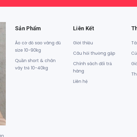
Sản Phẩm
Liên Kết
T
Áo cờ đỏ sao vàng đủ
Giới thiệu
Tà
size 10-90kg
Câu hỏi thường gặp
Cử
Quần short & chân
Chính sách đổi trả
Gi
váy trẻ 10-40kg
hàng
Th
Liên hệ
ên