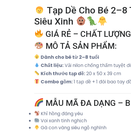
Tạp Dề Cho Bé 2–8 
Siêu Xinh
GIÁ RẺ – CHẤT LƯỢNG
MÔ TẢ SẢN PHẨM:
Dành cho bé từ 2–8 tuổi
Chất liệu:
Vải nilon chống thấm tuyệt đố
Kích thước tạp dề:
20 x 50 x 39 cm
Combo gồm:
1 tạp dề + 1 đôi bao tay đ
MẪU MÃ ĐA DẠNG – B
Khỉ hồng đáng yêu
Voi xanh tinh nghịch
Gà con vàng siêu ngộ nghĩnh