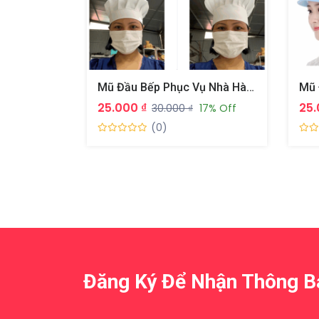
Mũ Đầu Bếp Phục Vụ Nhà Hàng – Quán Ăn Cho Người Lớn Có 3 Màu : Trắng – Đen – Đỏ Đô
Mũ 
25.000 ₫
25.
30.000 ₫
17% Off
(0)
Đăng Ký Để Nhận Thông 