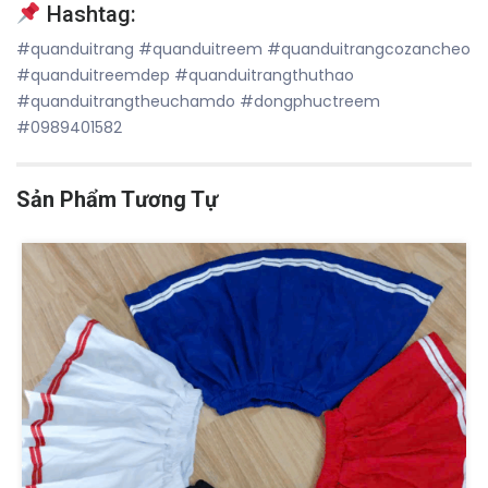
Hashtag:
#quanduitrang #quanduitreem #quanduitrangcozancheo
#quanduitreemdep #quanduitrangthuthao
#quanduitrangtheuchamdo #dongphuctreem
#0989401582
Sản Phẩm Tương Tự