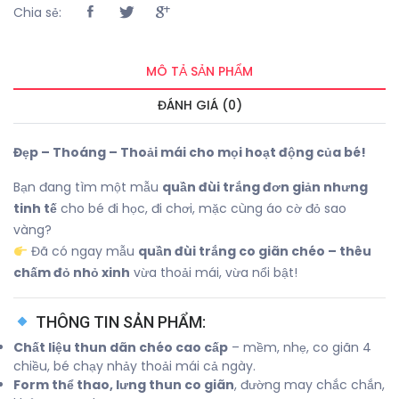
Chia sẻ:
MÔ TẢ SẢN PHẨM
ĐÁNH GIÁ (0)
Đẹp – Thoáng – Thoải mái cho mọi hoạt động của bé!
Bạn đang tìm một mẫu
quần đùi trắng đơn giản nhưng
tinh tế
cho bé đi học, đi chơi, mặc cùng áo cờ đỏ sao
vàng?
Đã có ngay mẫu
quần đùi trắng co giãn chéo – thêu
chấm đỏ nhỏ xinh
vừa thoải mái, vừa nổi bật!
THÔNG TIN SẢN PHẨM:
Chất liệu thun dãn chéo cao cấp
– mềm, nhẹ, co giãn 4
chiều, bé chạy nhảy thoải mái cả ngày.
Form thể thao, lưng thun co giãn
, đường may chắc chắn,