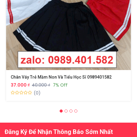
Chân Váy Trẻ Mầm Non Và Tiểu Học Sỉ 0989401582
37.000 ₫
40.000 ₫
7% Off
(0)
Đăng Ký Để Nhận Thông Báo Sớm Nhất