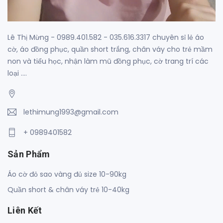
Lê Thị Mừng - 0989.401.582 - 035.616.3317 chuyên sỉ lẻ áo
cờ, áo đồng phục, quần short trắng, chân váy cho trẻ mầm
non và tiểu học, nhận làm mũ đồng phục, cờ trang trí các
loại ....
lethimung1993@gmail.com
+ 0989401582
Sản Phẩm
Áo cờ đỏ sao vàng đủ size 10-90kg
Quần short & chân váy trẻ 10-40kg
Liên Kết