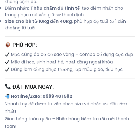
không cộm da.
Điểm nhấn:
Thêu chấm đỏ tinh tế
, tạo điểm nhấn cho
trang phục mà vẫn giữ sự thanh lịch.
Size cho bé từ 10kg đến 40kg
, phù hợp độ tuổi từ 1 đến
khoảng 10 tuổi.
PHÙ HỢP:
Mặc cùng áo cờ đỏ sao vàng – combo cổ động cực đẹp
Mặc đi học, sinh hoạt hè, hoạt động ngoại khóa
Dùng làm đồng phục trường, lớp mẫu giáo, tiểu học
ĐẶT MUA NGAY:
Hotline/Zalo: 0989 401 582
Nhanh tay để được tư vấn chọn size và nhận ưu đãi sớm
nhất!
Giao hàng toàn quốc – Nhận hàng kiểm tra rồi mới thanh
toán!