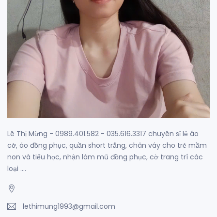
Lê Thị Mừng - 0989.401.582 - 035.616.3317 chuyên sỉ lẻ áo
cờ, áo đồng phục, quần short trắng, chân váy cho trẻ mầm
non và tiểu học, nhận làm mũ đồng phục, cờ trang trí các
loại ....
lethimung1993@gmail.com